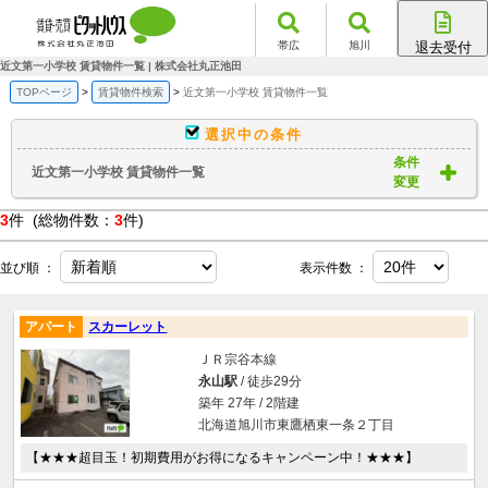
帯広
旭川
退去受付
帯広店
近文第一小学校 賃貸物件一覧 | 株式会社丸正池田
旭川店
TOPページ
賃貸物件検索
近文第一小学校 賃貸物件一覧
選択中の条件
条件
近文第一小学校 賃貸物件一覧
変更
3
件 (総物件数：
3
件)
並び順 ：
表示件数 ：
アパート
スカーレット
ＪＲ宗谷本線
永山駅
/ 徒歩29分
築年 27年 / 2階建
北海道旭川市東鷹栖東一条２丁目
【★★★超目玉！初期費用がお得になるキャンペーン中！★★★】