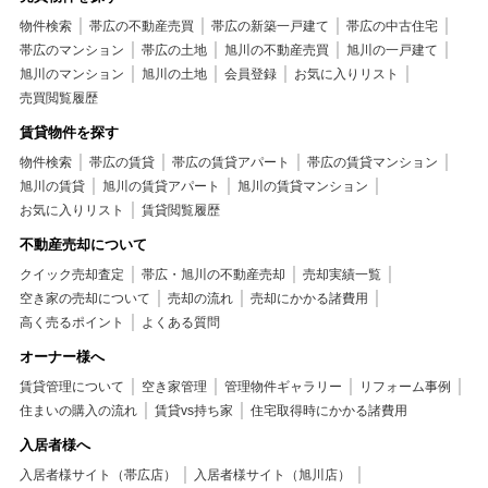
物件検索
帯広の不動産売買
帯広の新築一戸建て
帯広の中古住宅
帯広のマンション
帯広の土地
旭川の不動産売買
旭川の一戸建て
旭川のマンション
旭川の土地
会員登録
お気に入りリスト
売買閲覧履歴
賃貸物件を探す
物件検索
帯広の賃貸
帯広の賃貸アパート
帯広の賃貸マンション
旭川の賃貸
旭川の賃貸アパート
旭川の賃貸マンション
お気に入りリスト
賃貸閲覧履歴
不動産売却について
クイック売却査定
帯広・旭川の不動産売却
売却実績一覧
空き家の売却について
売却の流れ
売却にかかる諸費用
高く売るポイント
よくある質問
オーナー様へ
賃貸管理について
空き家管理
管理物件ギャラリー
リフォーム事例
住まいの購入の流れ
賃貸vs持ち家
住宅取得時にかかる諸費用
入居者様へ
入居者様サイト（帯広店）
入居者様サイト（旭川店）