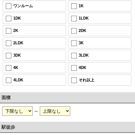
ワンルーム
1K
1DK
1LDK
2K
2DK
2LDK
3K
3DK
3LDK
4K
4DK
4LDK
それ以上
面積
～
駅徒歩