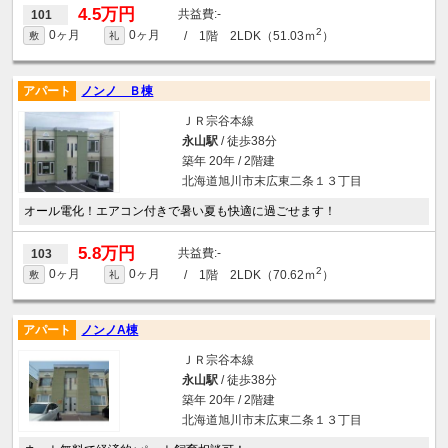
4.5万円
-
101
2
0ヶ月
0ヶ月
/ 1階 2LDK（51.03ｍ
）
敷
礼
アパート
ノンノ Ｂ棟
ＪＲ宗谷本線
永山駅
/ 徒歩38分
築年 20年 / 2階建
北海道旭川市末広東二条１３丁目
オール電化！エアコン付きで暑い夏も快適に過ごせます！
5.8万円
-
103
2
0ヶ月
0ヶ月
/ 1階 2LDK（70.62ｍ
）
敷
礼
アパート
ノンノA棟
ＪＲ宗谷本線
永山駅
/ 徒歩38分
築年 20年 / 2階建
北海道旭川市末広東二条１３丁目