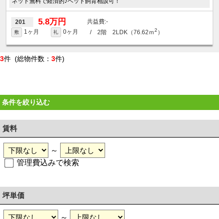
ネット無料で経済的♪ペット飼育相談可！
5.8万円
-
201
2
1ヶ月
0ヶ月
/ 2階 2LDK（76.62ｍ
）
敷
礼
3
件 (総物件数：
3
件)
条件を絞り込む
賃料
～
管理費込みで検索
坪単価
～