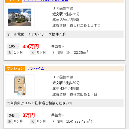
ＪＲ函館本線
近文駅
/ 徒歩36分
築年 22年 / 2階建
北海道旭川市大町二条１１丁目
オール電化！！デザイナーズ物件☆彡
3.9万円
-
105
2
1ヶ月
0ヶ月
/ 1階 1K（33.25ｍ
）
敷
礼
マンション
サンハイム
ＪＲ函館本線
近文駅
/ 徒歩39分
築年 43年 / 4階建
北海道旭川市住吉四条１丁目
☆単身向け1DK！駐車場ご相談ください☆
3万円
-
3-B
2
0ヶ月
0ヶ月
/ 3階 1DK（29.42ｍ
）
敷
礼