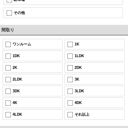
その他
間取り
ワンルーム
1K
1DK
1LDK
2K
2DK
2LDK
3K
3DK
3LDK
4K
4DK
4LDK
それ以上