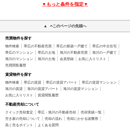
▼もっと条件を指定▼
このページの先頭へ
売買物件を探す
物件検索
帯広の不動産売買
帯広の新築一戸建て
帯広の中古住宅
帯広のマンション
帯広の土地
旭川の不動産売買
旭川の一戸建て
旭川のマンション
旭川の土地
会員登録
お気に入りリスト
売買閲覧履歴
賃貸物件を探す
物件検索
帯広の賃貸
帯広の賃貸アパート
帯広の賃貸マンション
旭川の賃貸
旭川の賃貸アパート
旭川の賃貸マンション
お気に入りリスト
賃貸閲覧履歴
不動産売却について
クイック売却査定
帯広・旭川の不動産売却
売却実績一覧
空き家の売却について
売却の流れ
売却にかかる諸費用
高く売るポイント
よくある質問