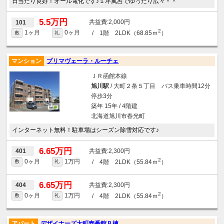
日当たり良好！オール電化です♪１坪風呂でゆったり広々＾＾
5.5万円
2,000円
101
2
1ヶ月
0ヶ月
/ 1階 2LDK（68.85ｍ
）
敷
礼
マンション
プリマヴェーラ・ルーチェ
ＪＲ函館本線
旭川駅
/ 大町２条５丁目 バス乗車時間12分
停歩3分
築年 15年 / 4階建
北海道旭川市春光町
インターネット無料！駐車場はシーズン除雪対応です♪
6.65万円
2,300円
401
2
0ヶ月
1万円
/ 4階 2LDK（55.84ｍ
）
敷
礼
6.65万円
2,300円
404
2
0ヶ月
1万円
/ 4階 2LDK（55.84ｍ
）
敷
礼
アパート
デザイナーズ大町壱番館Ｂ棟