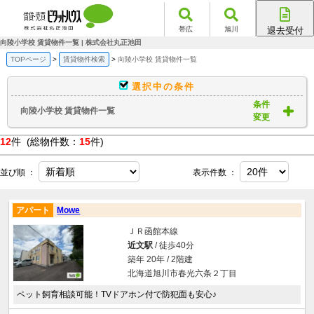
帯広
旭川
退去受付
帯広店
向陵小学校 賃貸物件一覧 | 株式会社丸正池田
旭川店
TOPページ
賃貸物件検索
向陵小学校 賃貸物件一覧
選択中の条件
条件
向陵小学校 賃貸物件一覧
変更
12
件 (総物件数：
15
件)
並び順 ：
表示件数 ：
アパート
Mowe
ＪＲ函館本線
近文駅
/ 徒歩40分
築年 20年 / 2階建
北海道旭川市春光六条２丁目
ペット飼育相談可能！TVドアホン付で防犯面も安心♪