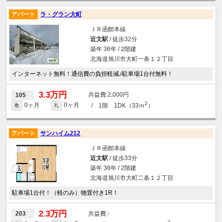
アパート
ラ・グラン大町
ＪＲ函館本線
近文駅
/ 徒歩32分
築年 36年 / 2階建
北海道旭川市大町一条１２丁目
インターネット無料！通信費の負担軽減♪駐車場1台付無料！
3.3万円
2,000円
105
2
0ヶ月
0ヶ月
/ 1階 1DK（33ｍ
）
敷
礼
アパート
サンハイム212
ＪＲ函館本線
近文駅
/ 徒歩33分
築年 38年 / 2階建
北海道旭川市大町二条１２丁目
駐車場1台付！（軽のみ）物置付き1R！
2.3万円
-
203