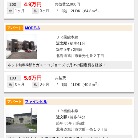
4.9万円
2,000円
203
2
1ヶ月
0ヶ月
/ 2階 2LDK（64.8ｍ
）
敷
礼
アパート
MODE-A
ＪＲ函館本線
近文駅
/ 徒歩41分
築年 8年 / 2階建
北海道旭川市春光七条２丁目
ネット無料&都市ガスエコジョーズで月々の固定費を軽減！
5.6万円
-
103
2
0ヶ月
0ヶ月
/ 1階 1LDK（40.5ｍ
）
敷
礼
アパート
ファインヒル
ＪＲ函館本線
近文駅
/ 徒歩34分
築年 35年 / 3階建
北海道旭川市大町一条１０丁目