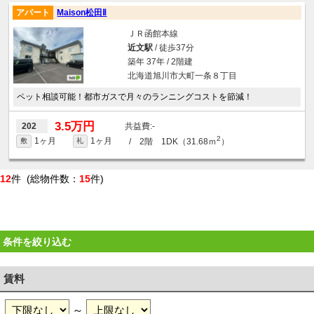
アパート
Maison松田Ⅱ
ＪＲ函館本線
近文駅
/ 徒歩37分
築年 37年 / 2階建
北海道旭川市大町一条８丁目
ペット相談可能！都市ガスで月々のランニングコストを節減！
3.5万円
-
202
2
1ヶ月
1ヶ月
/ 2階 1DK（31.68ｍ
）
敷
礼
12
件 (総物件数：
15
件)
条件を絞り込む
賃料
～