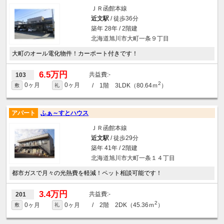
ＪＲ函館本線
近文駅
/ 徒歩36分
築年 28年 / 2階建
北海道旭川市大町一条９丁目
大町のオール電化物件！カーポート付きです！
6.5万円
-
103
2
0ヶ月
0ヶ月
/ 1階 3LDK（80.64ｍ
）
敷
礼
アパート
ふぁ～すとハウス
ＪＲ函館本線
近文駅
/ 徒歩29分
築年 41年 / 2階建
北海道旭川市大町一条１４丁目
都市ガスで月々の光熱費を軽減！ペット相談可能です！
3.4万円
-
201
2
0ヶ月
0ヶ月
/ 2階 2DK（45.36ｍ
）
敷
礼