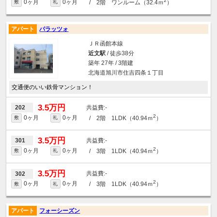
2
0ヶ月
0ヶ月
/ 2階 ワンルーム（32.4ｍ
）
敷
礼
アパート
パラッツォ
ＪＲ函館本線
近文駅
/ 徒歩38分
築年 27年 / 3階建
北海道旭川市住吉四条１丁目
交通便のいい鉄骨マンション！
3.5万円
-
202
2
0ヶ月
0ヶ月
/ 2階 1LDK（40.94ｍ
）
敷
礼
3.5万円
-
301
2
0ヶ月
0ヶ月
/ 3階 1LDK（40.94ｍ
）
敷
礼
3.5万円
-
302
2
0ヶ月
0ヶ月
/ 3階 1LDK（40.94ｍ
）
敷
礼
アパート
フォーシーズン