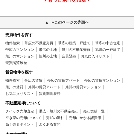
このページの先頭へ
売買物件を探す
物件検索
帯広の不動産売買
帯広の新築一戸建て
帯広の中古住宅
帯広のマンション
帯広の土地
旭川の不動産売買
旭川の一戸建て
旭川のマンション
旭川の土地
会員登録
お気に入りリスト
売買閲覧履歴
賃貸物件を探す
物件検索
帯広の賃貸
帯広の賃貸アパート
帯広の賃貸マンション
旭川の賃貸
旭川の賃貸アパート
旭川の賃貸マンション
お気に入りリスト
賃貸閲覧履歴
不動産売却について
クイック売却査定
帯広・旭川の不動産売却
売却実績一覧
空き家の売却について
売却の流れ
売却にかかる諸費用
高く売るポイント
よくある質問
オーナー様へ