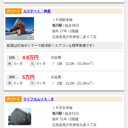
アパート
エステート・神居
ＪＲ函館本線
旭川駅
/ 徒歩38分
築年 27年 / 2階建
北海道旭川市神居二条５丁目
給湯は灯油ボイラーで経済的！エアコンも標準装備です♪
4.8万円
-
105
2
0ヶ月
0ヶ月
/ 1階 2LDK（51.84ｍ
）
敷
礼
5万円
-
205
2
0ヶ月
0ヶ月
/ 2階 2LDK（51.84ｍ
）
敷
礼
アパート
ライフカムイＡ・Ｂ
ＪＲ宗谷本線
旭川駅
/ 徒歩51分
築年 31年 / 2階建
北海道旭川市神居九条３丁目