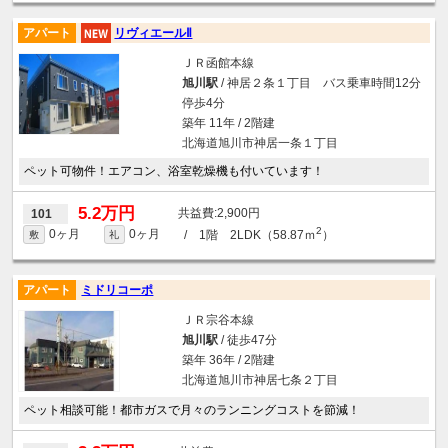
アパート
リヴィエールⅡ
ＪＲ函館本線
旭川駅
/ 神居２条１丁目 バス乗車時間12分
停歩4分
築年 11年 / 2階建
北海道旭川市神居一条１丁目
ペット可物件！エアコン、浴室乾燥機も付いています！
5.2万円
2,900円
101
2
0ヶ月
0ヶ月
/ 1階 2LDK（58.87ｍ
）
敷
礼
アパート
ミドリコーポ
ＪＲ宗谷本線
旭川駅
/ 徒歩47分
築年 36年 / 2階建
北海道旭川市神居七条２丁目
ペット相談可能！都市ガスで月々のランニングコストを節減！