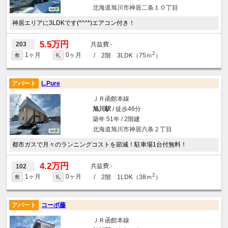
北海道旭川市神居二条１０丁目
神居エリアに3LDKです(*^^*)エアコン付き！
5.5万円
-
203
2
1ヶ月
0ヶ月
/ 2階 3LDK（75ｍ
）
敷
礼
アパート
L.Pure
ＪＲ函館本線
旭川駅
/ 徒歩46分
築年 51年 / 2階建
北海道旭川市神居六条２丁目
都市ガスで月々のランニングコストを節減！駐車場1台付無料！
4.2万円
-
102
2
1ヶ月
0ヶ月
/ 2階 1LDK（38ｍ
）
敷
礼
アパート
コーポ藤
ＪＲ函館本線