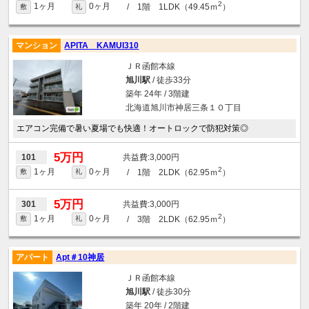
2
1ヶ月
0ヶ月
/ 1階 1LDK（49.45ｍ
）
敷
礼
マンション
APITA KAMUI310
ＪＲ函館本線
旭川駅
/ 徒歩33分
築年 24年 / 3階建
北海道旭川市神居三条１０丁目
エアコン完備で暑い夏場でも快適！オートロックで防犯対策◎
5万円
3,000円
101
2
1ヶ月
0ヶ月
/ 1階 2LDK（62.95ｍ
）
敷
礼
5万円
3,000円
301
2
1ヶ月
0ヶ月
/ 3階 2LDK（62.95ｍ
）
敷
礼
アパート
Apt＃10神居
ＪＲ函館本線
旭川駅
/ 徒歩30分
築年 20年 / 2階建