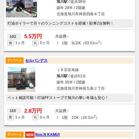
旭川駅
/ 徒歩38分
築年 28年 / 2階建
北海道旭川市神居四条８丁目
灯油ボイラーで月々のランニングコストを節減！駐車2台無料！
5.5万円
-
102
2
1ヶ月
0ヶ月
/ 1階 3LDK（63.53ｍ
）
敷
礼
アパート
セルバンデス
ＪＲ宗谷本線
旭川駅
/ 徒歩51分
築年 35年 / 2階建
北海道旭川市神居九条２丁目
ペット相談可能！灯油FFストーブで旭川の寒い冬場も安心！
2.8万円
-
110
2
1ヶ月
0ヶ月
/ 1階 1DK（24.3ｍ
）
敷
礼
アパート
Box.N KAMUI