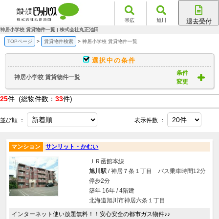
帯広
旭川
退去受付
帯広店
神居小学校 賃貸物件一覧 | 株式会社丸正池田
旭川店
TOPページ
賃貸物件検索
神居小学校 賃貸物件一覧
選択中の条件
条件
神居小学校 賃貸物件一覧
変更
25
件 (総物件数：
33
件)
並び順 ：
表示件数 ：
マンション
サンリット・かむい
ＪＲ函館本線
旭川駅
/ 神居７条１丁目 バス乗車時間12分
停歩2分
築年 16年 / 4階建
北海道旭川市神居六条１丁目
インターネット使い放題無料！！安心安全の都市ガス物件♪♪