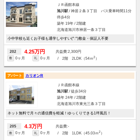
ＪＲ函館本線
旭川駅
/ 神居２条３丁目 バス乗車時間11分
停歩4分
築年 19年 / 2階建
北海道旭川市神居一条３丁目
小中学校も近くお子様も通学しやすい(^.^)敷金・保証人不要
4.25万円
2,300円
202
2
0ヶ月
0ヶ月
/ 2階 2LDK（54ｍ
）
敷
礼
アパート
カリオンR
ＪＲ函館本線
旭川駅
/ 徒歩34分
築年 24年 / 2階建
北海道旭川市東光三条３丁目
ネット無料で月々の通信費を軽減！ゆっくりできる1坪風呂！
4.3万円
-
205
2
0ヶ月
0ヶ月
/ 2階 1LDK（45.03ｍ
）
敷
礼