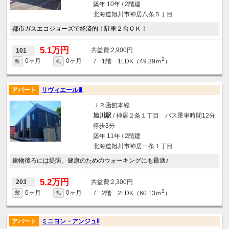
築年 10年 / 2階建
北海道旭川市神居八条５丁目
都市ガスエコジョーズで経済的！駐車２台ＯＫ！
5.1万円
2,900円
101
2
0ヶ月
0ヶ月
/ 1階 1LDK（49.39ｍ
）
敷
礼
アパート
リヴィエールⅢ
ＪＲ函館本線
旭川駅
/ 神居２条１丁目 バス乗車時間12分
停歩3分
築年 11年 / 2階建
北海道旭川市神居一条１丁目
建物後ろには堤防。健康のためのウォーキングにも最適♪
5.2万円
2,300円
203
2
0ヶ月
0ヶ月
/ 2階 2LDK（60.13ｍ
）
敷
礼
アパート
ミニヨン・アンジュⅡ