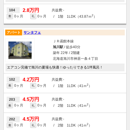
2.8万円
-
104
2
0ヶ月
0ヶ月
/ 1階 1LDK（43.87ｍ
）
敷
礼
アパート
サンタフェ
ＪＲ函館本線
旭川駅
/ 徒歩40分
築年 22年 / 2階建
北海道旭川市神居一条４丁目
エアコン完備で旭川の夏場も快適！ゆったりできる1坪風呂！
4.2万円
-
102
2
0ヶ月
0ヶ月
/ 1階 1LDK（41ｍ
）
敷
礼
4.5万円
-
203
2
0ヶ月
0ヶ月
/ 2階 1LDK（41ｍ
）
敷
礼
4.5万円
-
202
2
0ヶ月
0ヶ月
/ 2階 1LDK（41ｍ
）
敷
礼