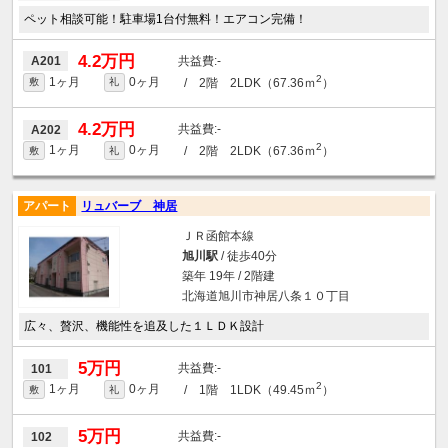
ペット相談可能！駐車場1台付無料！エアコン完備！
4.2万円
-
A201
2
1ヶ月
0ヶ月
/ 2階 2LDK（67.36ｍ
）
敷
礼
4.2万円
-
A202
2
1ヶ月
0ヶ月
/ 2階 2LDK（67.36ｍ
）
敷
礼
アパート
リュバーブ 神居
ＪＲ函館本線
旭川駅
/ 徒歩40分
築年 19年 / 2階建
北海道旭川市神居八条１０丁目
広々、贅沢、機能性を追及した１ＬＤＫ設計
5万円
-
101
2
1ヶ月
0ヶ月
/ 1階 1LDK（49.45ｍ
）
敷
礼
5万円
-
102