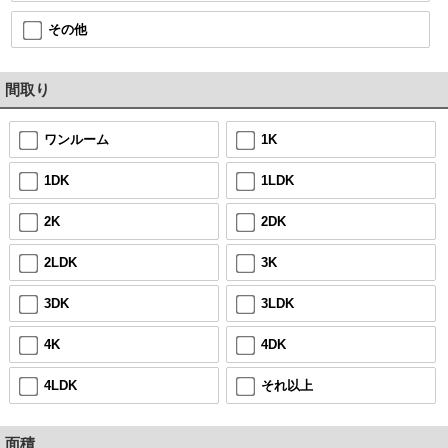
その他
間取り
ワンルーム
1K
1DK
1LDK
2K
2DK
2LDK
3K
3DK
3LDK
4K
4DK
4LDK
それ以上
面積