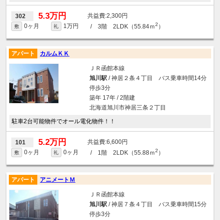
5.3万円
2,300円
302
2
0ヶ月
1万円
/ 3階 2LDK（55.84ｍ
）
敷
礼
アパート
カルムＫＫ
ＪＲ函館本線
旭川駅
/ 神居２条４丁目 バス乗車時間14分
停歩3分
築年 17年 / 2階建
北海道旭川市神居三条２丁目
駐車2台可能物件でオール電化物件！！
5.2万円
6,600円
101
2
0ヶ月
0ヶ月
/ 1階 2LDK（55.88ｍ
）
敷
礼
アパート
アニメートＭ
ＪＲ函館本線
旭川駅
/ 神居７条４丁目 バス乗車時間15分
停歩3分