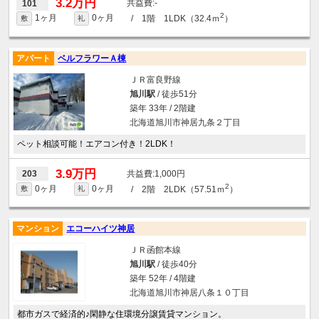
3.2万円
-
101
2
1ヶ月
0ヶ月
/ 1階 1LDK（32.4ｍ
）
敷
礼
アパート
ベルフラワーＡ棟
ＪＲ富良野線
旭川駅
/ 徒歩51分
築年 33年 / 2階建
北海道旭川市神居九条２丁目
ペット相談可能！エアコン付き！2LDK！
3.9万円
1,000円
203
2
0ヶ月
0ヶ月
/ 2階 2LDK（57.51ｍ
）
敷
礼
マンション
エコーハイツ神居
ＪＲ函館本線
旭川駅
/ 徒歩40分
築年 52年 / 4階建
北海道旭川市神居八条１０丁目
都市ガスで経済的♪閑静な住環境分譲賃貸マンション。