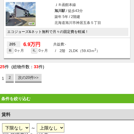
ＪＲ函館本線
旭川駅
/ 徒歩43分
築年 5年 / 2階建
北海道旭川市神居五条５丁目
エコジョーズ&ネット無料で月々の固定費を軽減！
6.9万円
-
205
2
0ヶ月
0ヶ月
/ 2階 2LDK（59.43ｍ
）
敷
礼
25
件 (総物件数：
33
件)
2
次の20件>>
1
条件を絞り込む
賃料
～