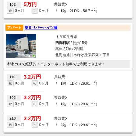
5万円
-
102
2
0ヶ月
0ヶ月
/ 1階 2LDK（56.7ｍ
）
敷
礼
アパート
第５リバーハイツ藤
ＪＲ富良野線
西御料駅
/ 徒歩15分
築年 37年 / 2階建
北海道旭川市緑が丘東四条１丁目
都市ガスで経済的！インターネット無料でご利用できます！
3.2万円
-
110
2
0ヶ月
0ヶ月
/ 1階 1DK（29.61ｍ
）
敷
礼
3.2万円
-
102
2
0ヶ月
0ヶ月
/ 1階 1DK（29.61ｍ
）
敷
礼
3.2万円
-
210
2
0ヶ月
0ヶ月
/ 2階 1DK（29.61ｍ
）
敷
礼