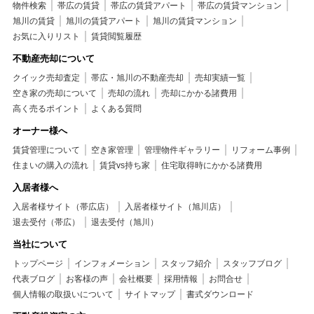
物件検索
帯広の賃貸
帯広の賃貸アパート
帯広の賃貸マンション
旭川の賃貸
旭川の賃貸アパート
旭川の賃貸マンション
お気に入りリスト
賃貸閲覧履歴
不動産売却について
クイック売却査定
帯広・旭川の不動産売却
売却実績一覧
空き家の売却について
売却の流れ
売却にかかる諸費用
高く売るポイント
よくある質問
オーナー様へ
賃貸管理について
空き家管理
管理物件ギャラリー
リフォーム事例
住まいの購入の流れ
賃貸vs持ち家
住宅取得時にかかる諸費用
入居者様へ
入居者様サイト（帯広店）
入居者様サイト（旭川店）
退去受付（帯広）
退去受付（旭川）
当社について
トップページ
インフォメーション
スタッフ紹介
スタッフブログ
代表ブログ
お客様の声
会社概要
採用情報
お問合せ
個人情報の取扱いについて
サイトマップ
書式ダウンロード