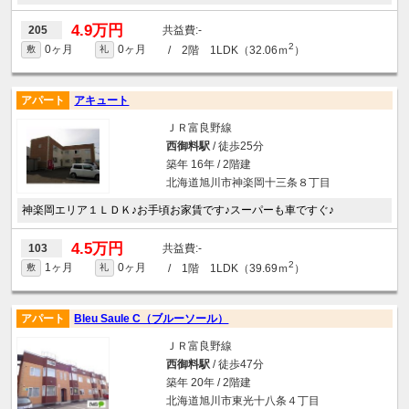
4.9万円
-
205
2
0ヶ月
0ヶ月
/ 2階 1LDK（32.06ｍ
）
敷
礼
アパート
アキュート
ＪＲ富良野線
西御料駅
/ 徒歩25分
築年 16年 / 2階建
北海道旭川市神楽岡十三条８丁目
神楽岡エリア１ＬＤＫ♪お手頃お家賃です♪スーパーも車ですぐ♪
4.5万円
-
103
2
1ヶ月
0ヶ月
/ 1階 1LDK（39.69ｍ
）
敷
礼
アパート
Bleu Saule C（ブルーソール）
ＪＲ富良野線
西御料駅
/ 徒歩47分
築年 20年 / 2階建
北海道旭川市東光十八条４丁目