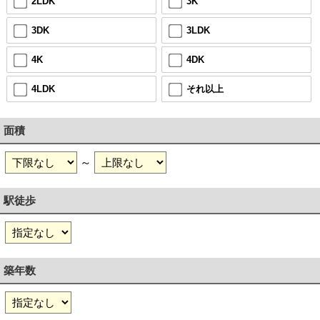
2LDK
3K
3DK
3LDK
4K
4DK
4LDK
それ以上
面積
～
駅徒歩
築年数