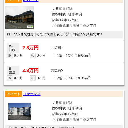
ＪＲ富良野線
西御料駅
/ 徒歩40分
築年 42年 / 2階建
北海道旭川市旭神二条２丁目
ローソンまで徒歩2分でバス停も徒歩1分！内装済で綺麗です！
A-
2.8万円
-
103
2
0ヶ月
0ヶ月
/ 1階 1DK（19.84ｍ
）
敷
礼
B-
2.8万円
-
212
2
0ヶ月
0ヶ月
/ 2階 1DK（19.84ｍ
）
敷
礼
アパート
ファーレン
ＪＲ富良野線
西御料駅
/ 徒歩38分
築年 22年 / 2階建
北海道旭川市旭神二条２丁目