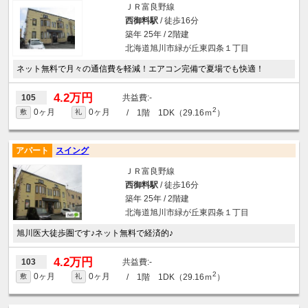
ＪＲ富良野線
西御料駅
/ 徒歩16分
築年 25年 / 2階建
北海道旭川市緑が丘東四条１丁目
ネット無料で月々の通信費を軽減！エアコン完備で夏場でも快適！
4.2万円
-
105
2
0ヶ月
0ヶ月
/ 1階 1DK（29.16ｍ
）
敷
礼
アパート
スイング
ＪＲ富良野線
西御料駅
/ 徒歩16分
築年 25年 / 2階建
北海道旭川市緑が丘東四条１丁目
旭川医大徒歩圏です♪ネット無料で経済的♪
4.2万円
-
103
2
0ヶ月
0ヶ月
/ 1階 1DK（29.16ｍ
）
敷
礼