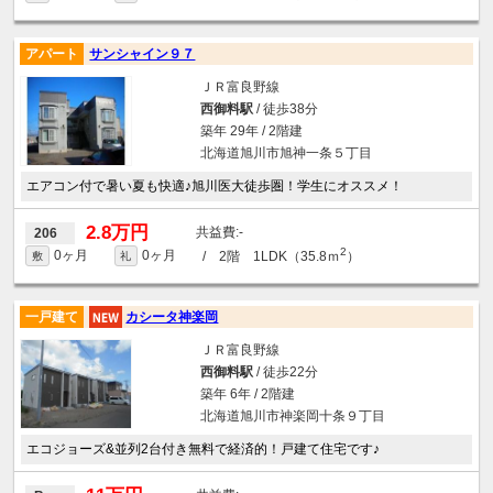
アパート
サンシャイン９７
ＪＲ富良野線
西御料駅
/ 徒歩38分
築年 29年 / 2階建
北海道旭川市旭神一条５丁目
エアコン付で暑い夏も快適♪旭川医大徒歩圏！学生にオススメ！
2.8万円
-
206
2
0ヶ月
0ヶ月
/ 2階 1LDK（35.8ｍ
）
敷
礼
一戸建て
カシータ神楽岡
ＪＲ富良野線
西御料駅
/ 徒歩22分
築年 6年 / 2階建
北海道旭川市神楽岡十条９丁目
エコジョーズ&並列2台付き無料で経済的！戸建て住宅です♪