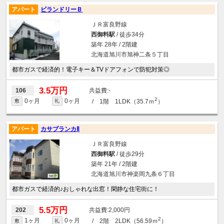
アパート
ビランドリーＢ
ＪＲ富良野線
西御料駅
/ 徒歩34分
築年 28年 / 2階建
北海道旭川市旭神二条５丁目
都市ガスで経済的！電子キー＆TVドアフォンで防犯対策◎
3.5万円
-
106
2
0ヶ月
0ヶ月
/ 1階 1LDK（35.7ｍ
）
敷
礼
アパート
カサブランカⅡ
ＪＲ富良野線
西御料駅
/ 徒歩29分
築年 21年 / 2階建
北海道旭川市神楽岡九条６丁目
都市ガスで経済的♪おしゃれな出窓！閑静な住宅街に！
5.5万円
2,000円
202
2
1ヶ月
0ヶ月
/ 2階 2LDK（56.59ｍ
）
敷
礼