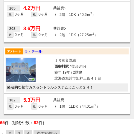
4.2万円
-
205
2
0ヶ月
0ヶ月
/ 2階 1DK（40.6ｍ
）
敷
礼
3.6万円
-
203
2
0ヶ月
0ヶ月
/ 2階 1DK（27.25ｍ
）
敷
礼
アパート
ラ・テール
ＪＲ富良野線
西御料駅
/ 徒歩34分
築年 19年 / 2階建
北海道旭川市旭神三条４丁目
経済的な都市ガスセントラルシステムえこっと２４！
5.3万円
-
102
2
0ヶ月
0ヶ月
/ 1階 1LDK（44.01ｍ
）
敷
礼
65
件 (総物件数：
82
件)
2
3
4
次の20件>>