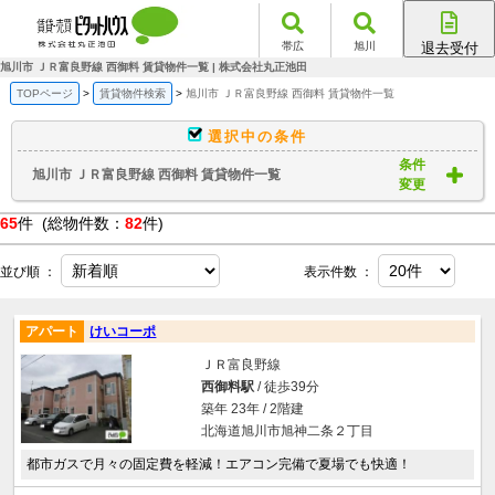
帯広
旭川
退去受付
帯広店
旭川市 ＪＲ富良野線 西御料 賃貸物件一覧 | 株式会社丸正池田
旭川店
TOPページ
賃貸物件検索
旭川市 ＪＲ富良野線 西御料 賃貸物件一覧
選択中の条件
条件
旭川市 ＪＲ富良野線 西御料 賃貸物件一覧
変更
65
件 (総物件数：
82
件)
並び順 ：
表示件数 ：
アパート
けいコーポ
ＪＲ富良野線
西御料駅
/ 徒歩39分
築年 23年 / 2階建
北海道旭川市旭神二条２丁目
都市ガスで月々の固定費を軽減！エアコン完備で夏場でも快適！