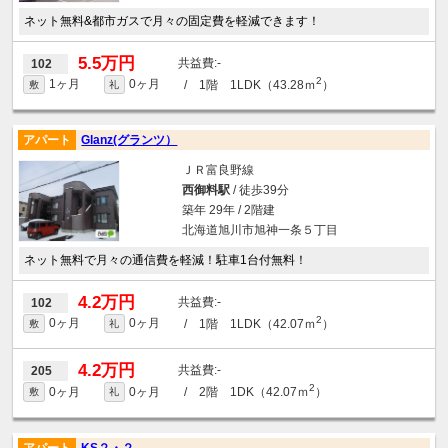
ネット無料&都市ガスで月々の固定費を軽減できます！
5.5万円
-
102
2
1ヶ月
0ヶ月
/ 1階 1LDK（43.28ｍ
）
敷
礼
アパート
Glanz(グランツ）
ＪＲ富良野線
西御料駅
/ 徒歩39分
築年 29年 / 2階建
北海道旭川市旭神一条５丁目
ネット無料で月々の通信費を軽減！駐車1台付無料！
4.2万円
-
102
2
0ヶ月
0ヶ月
/ 1階 1LDK（42.07ｍ
）
敷
礼
4.2万円
-
205
2
0ヶ月
0ヶ月
/ 2階 1DK（42.07ｍ
）
敷
礼
アパート
KS２・２