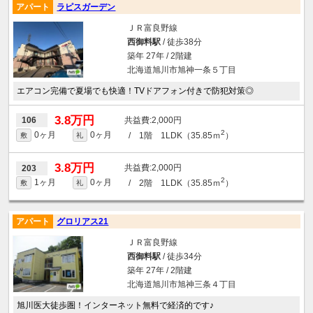
アパート
ラピスガーデン
ＪＲ富良野線
西御料駅
/ 徒歩38分
築年 27年 / 2階建
北海道旭川市旭神一条５丁目
エアコン完備で夏場でも快適！TVドアフォン付きで防犯対策◎
3.8万円
2,000円
106
2
0ヶ月
0ヶ月
/ 1階 1LDK（35.85ｍ
）
敷
礼
3.8万円
2,000円
203
2
1ヶ月
0ヶ月
/ 2階 1LDK（35.85ｍ
）
敷
礼
アパート
グロリアス21
ＪＲ富良野線
西御料駅
/ 徒歩34分
築年 27年 / 2階建
北海道旭川市旭神三条４丁目
旭川医大徒歩圏！インターネット無料で経済的です♪