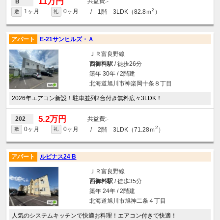
11万円
-
B
2
1ヶ月
0ヶ月
/ 1階 3LDK（82.8ｍ
）
敷
礼
アパート
E-21サンヒルズ・Ａ
ＪＲ富良野線
西御料駅
/ 徒歩26分
築年 30年 / 2階建
北海道旭川市神楽岡十条８丁目
2026年エアコン新設！駐車並列2台付き無料広々3LDK！
5.2万円
-
202
2
0ヶ月
0ヶ月
/ 2階 3LDK（71.28ｍ
）
敷
礼
アパート
ルピナス24 B
ＪＲ富良野線
西御料駅
/ 徒歩35分
築年 24年 / 2階建
北海道旭川市旭神二条４丁目
人気のシステムキッチンで快適お料理！エアコン付きで快適！