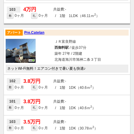
4万円
-
103
2
0ヶ月
0ヶ月
/ 1階 1LDK（46.11ｍ
）
敷
礼
アパート
Pre.Catelan
ＪＲ富良野線
西御料駅
/ 徒歩37分
築年 27年 / 2階建
北海道旭川市旭神二条３丁目
ネットWi-Fi無料！エアコン付きで暑い夏も快適♪
3.8万円
-
102
2
0ヶ月
0ヶ月
/ 1階 1DK（40.6ｍ
）
敷
礼
3.8万円
-
101
2
0ヶ月
0ヶ月
/ 1階 1DK（40.6ｍ
）
敷
礼
3.5万円
-
103
2
0ヶ月
0ヶ月
/ 1階 1DK（30.78ｍ
）
敷
礼