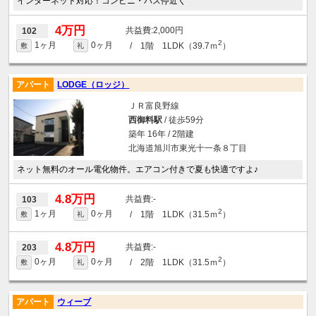
インターネット対応！コンビニ・バス停近く
4万円
2,000円
102
2
1ヶ月
0ヶ月
/ 1階 1LDK（39.7ｍ
）
敷
礼
アパート
LODGE（ロッジ）
ＪＲ富良野線
西御料駅
/ 徒歩59分
築年 16年 / 2階建
北海道旭川市東光十一条８丁目
ネット無料のオール電化物件。エアコン付きで夏も快適ですよ♪
4.8万円
-
103
2
1ヶ月
0ヶ月
/ 1階 1LDK（31.5ｍ
）
敷
礼
4.8万円
-
203
2
0ヶ月
0ヶ月
/ 2階 1LDK（31.5ｍ
）
敷
礼
アパート
ウィーブ