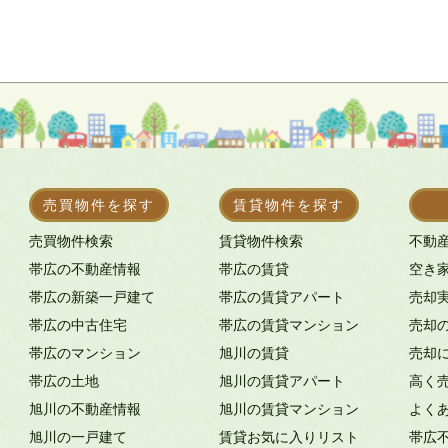
売買物件を探す
賃貸物件を探す
売買物件検索
賃貸物件検索
不動
帯広の不動産情報
帯広の賃貸
空き
帯広の新築一戸建て
帯広の賃貸アパート
売却
帯広の中古住宅
帯広の賃貸マンション
売却
帯広のマンション
旭川の賃貸
売却
帯広の土地
旭川の賃貸アパート
高く
旭川の不動産情報
旭川の賃貸マンション
よく
旭川の一戸建て
賃貸お気に入りリスト
帯広