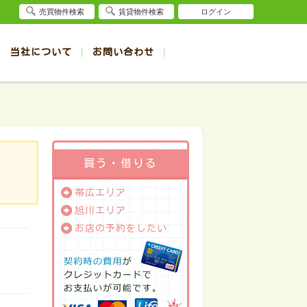
売買物件検索
賃貸物件検索
ログイン
当社について
お問い合わせ
賃貸
賃貸
サイト
事例
退去受付（帯広店）
会社概要
クイック売却査定
お問合せ
退去受付（旭川店）
採用情報
一覧
一覧
帯広の1R～1K賃貸
旭川の1R～1K賃貸
ート
ート
帯広の1DK～1LDK賃貸
旭川の1DK～1LDK賃貸
ション
ション
帯広の2K～2LDK賃貸
旭川の2K～2LDK賃貸
買う・借りる
建て
建て
帯広の3K～3LDK賃貸
旭川の3K～3LDK賃貸
帯広エリア
所
所
帯広の4K以上賃貸
旭川の4K以上賃貸
旭川エリア
お店の予約をしたい