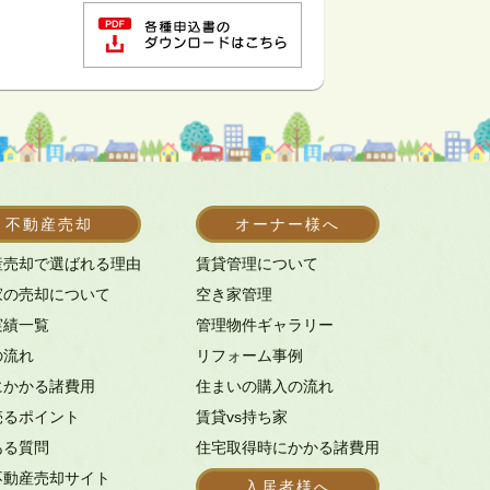
不動産売却
オーナー様へ
産売却で選ばれる理由
賃貸管理について
家の売却について
空き家管理
実績一覧
管理物件ギャラリー
の流れ
リフォーム事例
にかかる諸費用
住まいの購入の流れ
売るポイント
賃貸vs持ち家
ある質問
住宅取得時にかかる諸費用
不動産売却サイト
入居者様へ