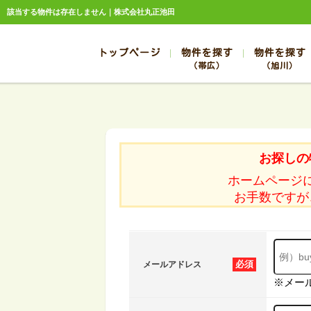
該当する物件は存在しません｜株式会社丸正池田
トップページ
物件を探す
物件を探す
（帯広）
（旭川）
総合お問合せ
お知らせ
賃貸管理について
選ばれる理由
管理のお問合せ
スタッフ紹介
帯広
旭川
帯広
旭川
お探しの
帯広
旭川
ホームページ
帯広
旭川
お手数ですが
帯広
旭川
必須
メールアドレス
※メー