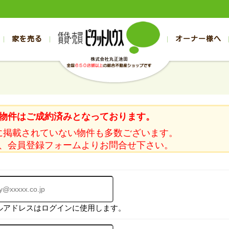
家を売る
オーナー様へ
売買
売買
売却実績一覧
空き家管理
スタッフブログ
売却のお問合せ
管理物件ギャラリー
売却のご相談
入居者様ページ
お客様の声
不動産売却査定
リフォーム
の売買物件一覧
の売買物件一覧
帯広の1000万円以下
旭川の1000万円以下
帯広の賃貸物件
旭川の賃貸物件
の新築一戸建て
の新築一戸建て
帯広の1000万～2000万円
旭川の1000万～2000万円
帯広の賃貸アパ
旭川の賃貸アパ
物件はご成約済みとなっております。
の中古一戸建て
の中古一戸建て
帯広の2000万～3000万円
旭川の2000万～3000万円
帯広の賃貸マン
旭川の賃貸マン
に掲載されていない物件も多数ございます。
の土地
の土地
帯広の3000万～4000万円
旭川の3000万～4000万円
帯広の賃貸一戸
旭川の賃貸一戸
、会員登録フォームよりお問合せ下さい。
の中古マンション
の中古マンション
帯広の4000万以上
旭川の4000万以上
帯広の賃貸事務
旭川の賃貸事務
ルアドレスはログインに使用します。