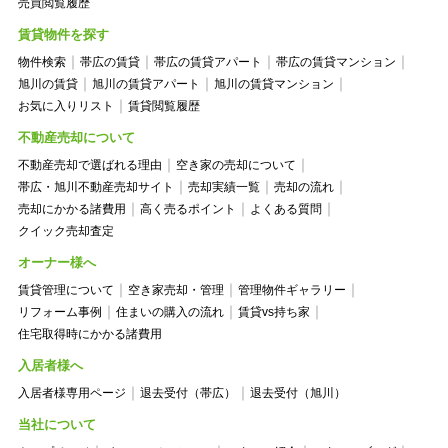
売買閲覧履歴
賃貸物件を探す
物件検索
帯広の賃貸
帯広の賃貸アパート
帯広の賃貸マンション
旭川の賃貸
旭川の賃貸アパート
旭川の賃貸マンション
お気に入りリスト
賃貸閲覧履歴
不動産売却について
不動産売却で選ばれる理由
空き家の売却について
帯広・旭川不動産売却サイト
売却実績一覧
売却の流れ
売却にかかる諸費用
高く売るポイント
よくある質問
クイック売却査定
オーナー様へ
賃貸管理について
空き家売却・管理
管理物件ギャラリー
リフォーム事例
住まいの購入の流れ
賃貸vs持ち家
住宅取得時にかかる諸費用
入居者様へ
入居者様専用ページ
退去受付（帯広）
退去受付（旭川）
当社について