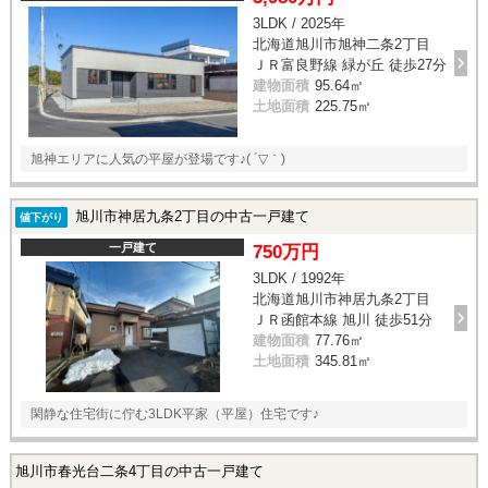
3LDK / 2025年
北海道旭川市旭神二条2丁目
ＪＲ富良野線 緑が丘 徒歩27分
建物面積
95.64㎡
土地面積
225.75㎡
旭神エリアに人気の平屋が登場です♪( ´▽｀)
旭川市神居九条2丁目の中古一戸建て
値下がり
一戸建て
750万円
3LDK / 1992年
北海道旭川市神居九条2丁目
ＪＲ函館本線 旭川 徒歩51分
建物面積
77.76㎡
土地面積
345.81㎡
閑静な住宅街に佇む3LDK平家（平屋）住宅です♪
旭川市春光台二条4丁目の中古一戸建て