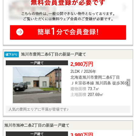
旭川市豊岡二条6丁目の新築一戸建て
値下がり
一戸建て
2,980万円
2LDK / 2026年
北海道旭川市豊岡二条6丁目
ＪＲ宗谷本線 旭川四条 徒歩36分
建物面積
73.7㎡
土地面積
207.69㎡
人気の豊岡エリアに平屋が登場です♪
旭川市旭神二条2丁目の新築一戸建て
一戸建て
3,980万円