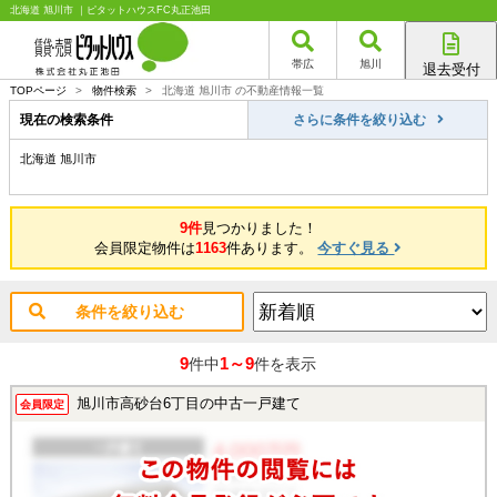
北海道 旭川市 ｜ピタットハウスFC丸正池田
帯広
旭川
退去受付
帯広店
TOPページ
>
物件検索
>
北海道 旭川市 の不動産情報一覧
旭川店
現在の検索条件
さらに条件を絞り込む
北海道 旭川市
9件
見つかりました！
会員限定物件は
1163
件あります。
今すぐ見る
条件を絞り込む
9
1～9
件中
件を表示
旭川市高砂台6丁目の中古一戸建て
会員限定