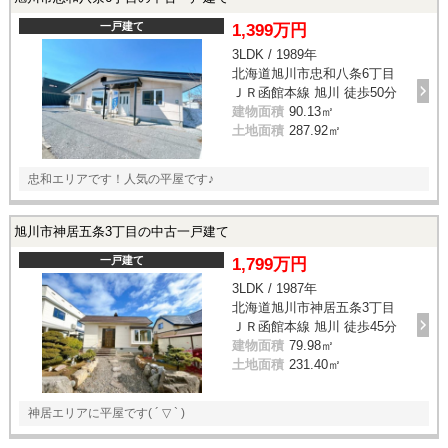
一戸建て
1,399万円
3LDK / 1989年
北海道旭川市忠和八条6丁目
ＪＲ函館本線 旭川 徒歩50分
建物面積
90.13㎡
土地面積
287.92㎡
忠和エリアです！人気の平屋です♪
旭川市神居五条3丁目の中古一戸建て
一戸建て
1,799万円
3LDK / 1987年
北海道旭川市神居五条3丁目
ＪＲ函館本線 旭川 徒歩45分
建物面積
79.98㎡
土地面積
231.40㎡
神居エリアに平屋です( ´ ▽ ` )