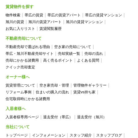
賃貸物件を探す
物件検索
帯広の賃貸
帯広の賃貸アパート
帯広の賃貸マンション
旭川の賃貸
旭川の賃貸アパート
旭川の賃貸マンション
お気に入りリスト
賃貸閲覧履歴
不動産売却について
不動産売却で選ばれる理由
空き家の売却について
帯広・旭川不動産売却サイト
売却実績一覧
売却の流れ
売却にかかる諸費用
高く売るポイント
よくある質問
クイック売却査定
オーナー様へ
賃貸管理について
空き家売却・管理
管理物件ギャラリー
リフォーム事例
住まいの購入の流れ
賃貸vs持ち家
住宅取得時にかかる諸費用
入居者様へ
入居者様専用ページ
退去受付（帯広）
退去受付（旭川）
当社について
トップページ
インフォメーション
スタッフ紹介
スタッフブログ