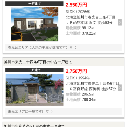
一戸建て
2,550万円
3LDK / 2026年
北海道旭川市春光台二条4丁目
ＪＲ函館本線 近文 徒歩63分
建物面積
98.12㎡
土地面積
378.21㎡
春光台エリアに人気の平屋が登場です( ´ ▽ ` )
旭川市東光二十四条6丁目の中古一戸建て
一戸建て
2,750万円
6LDK / 1994年
北海道旭川市東光二十四条6丁目
ＪＲ富良野線 西御料 徒歩57分
建物面積
206.5㎡
土地面積
766.34㎡
東光エリアに平屋です( ´ ▽ ` )
旭川市忠和八条6丁目の中古一戸建て