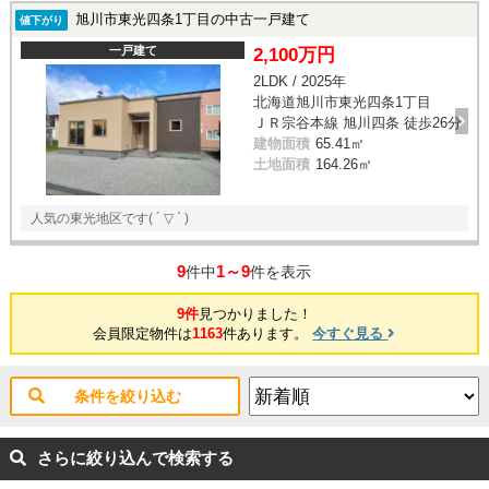
旭川市東光四条1丁目の中古一戸建て
値下がり
一戸建て
2,100万円
2LDK / 2025年
北海道旭川市東光四条1丁目
ＪＲ宗谷本線 旭川四条 徒歩26分
建物面積
65.41㎡
土地面積
164.26㎡
人気の東光地区です( ´ ▽ ` )
9
1～9
件中
件を表示
9件
見つかりました！
会員限定物件は
1163
件あります。
今すぐ見る
条件を絞り込む
さらに絞り込んで検索する