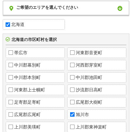
ご希望のエリアを選んでください
北海道
北海道の市区町村を選択
帯広市
河東郡音更町
中川郡幕別町
河西郡芽室町
中川郡本別町
中川郡池田町
河東郡上士幌町
沙流郡日高町
足寄郡足寄町
広尾郡大樹町
広尾郡広尾町
旭川市
上川郡美瑛町
上川郡東神楽町