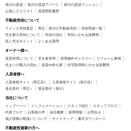
旭川の賃貸
旭川の賃貸アパート
旭川の賃貸マンション
お気に入りリスト
賃貸閲覧履歴
不動産売却について
クイック売却査定
帯広・旭川の不動産売却
売却実績一覧
空き家の売却について
売却の流れ
売却にかかる諸費用
高く売るポイント
よくある質問
オーナー様へ
賃貸管理について
空き家管理
管理物件ギャラリー
リフォーム事例
住まいの購入の流れ
賃貸vs持ち家
住宅取得時にかかる諸費用
入居者様へ
入居者様サイト（帯広店）
入居者様サイト（旭川店）
退去受付（帯広）
退去受付（旭川）
当社について
トップページ
インフォメーション
スタッフ紹介
スタッフブログ
代表ブログ
お客様の声
会社概要
採用情報
お問合せ
個人情報の取扱いについて
サイトマップ
書式ダウンロード
不動産投資家の方へ