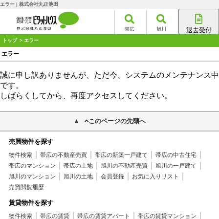
エラー | 株式会社丸正池田
帯広
旭川
退去受付
帯広店
トップ
> エラー
旭川店
エラー
誠に申し訳ありませんが、ただ今、システムのメンテナンス中
です。
しばらくしてから、再度アクセスしてください。
このページの先頭へ
売買物件を探す
物件検索
帯広の不動産売買
帯広の新築一戸建て
帯広の中古住宅
帯広のマンション
帯広の土地
旭川の不動産売買
旭川の一戸建て
旭川のマンション
旭川の土地
会員登録
お気に入りリスト
売買閲覧履歴
賃貸物件を探す
物件検索
帯広の賃貸
帯広の賃貸アパート
帯広の賃貸マンション