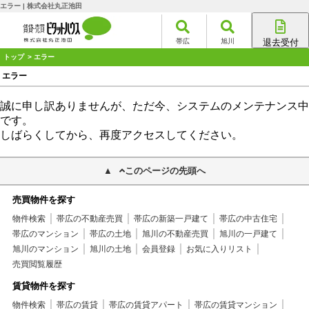
エラー | 株式会社丸正池田
帯広
旭川
退去受付
帯広店
トップ
> エラー
旭川店
エラー
誠に申し訳ありませんが、ただ今、システムのメンテナンス中
です。
しばらくしてから、再度アクセスしてください。
このページの先頭へ
売買物件を探す
物件検索
帯広の不動産売買
帯広の新築一戸建て
帯広の中古住宅
帯広のマンション
帯広の土地
旭川の不動産売買
旭川の一戸建て
旭川のマンション
旭川の土地
会員登録
お気に入りリスト
売買閲覧履歴
賃貸物件を探す
物件検索
帯広の賃貸
帯広の賃貸アパート
帯広の賃貸マンション