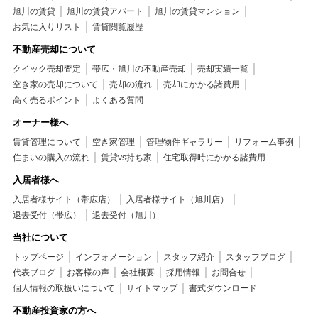
旭川の賃貸
旭川の賃貸アパート
旭川の賃貸マンション
お気に入りリスト
賃貸閲覧履歴
不動産売却について
クイック売却査定
帯広・旭川の不動産売却
売却実績一覧
空き家の売却について
売却の流れ
売却にかかる諸費用
高く売るポイント
よくある質問
オーナー様へ
賃貸管理について
空き家管理
管理物件ギャラリー
リフォーム事例
住まいの購入の流れ
賃貸vs持ち家
住宅取得時にかかる諸費用
入居者様へ
入居者様サイト（帯広店）
入居者様サイト（旭川店）
退去受付（帯広）
退去受付（旭川）
当社について
トップページ
インフォメーション
スタッフ紹介
スタッフブログ
代表ブログ
お客様の声
会社概要
採用情報
お問合せ
個人情報の取扱いについて
サイトマップ
書式ダウンロード
不動産投資家の方へ