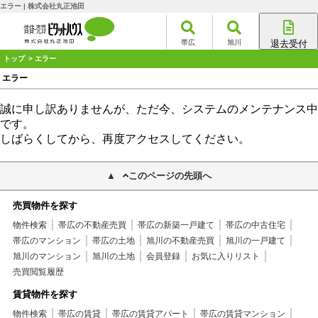
エラー | 株式会社丸正池田
帯広
旭川
退去受付
帯広店
トップ
> エラー
旭川店
エラー
誠に申し訳ありませんが、ただ今、システムのメンテナンス中
です。
しばらくしてから、再度アクセスしてください。
このページの先頭へ
売買物件を探す
物件検索
帯広の不動産売買
帯広の新築一戸建て
帯広の中古住宅
帯広のマンション
帯広の土地
旭川の不動産売買
旭川の一戸建て
旭川のマンション
旭川の土地
会員登録
お気に入りリスト
売買閲覧履歴
賃貸物件を探す
物件検索
帯広の賃貸
帯広の賃貸アパート
帯広の賃貸マンション