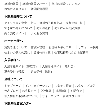
旭川の賃貸
旭川の賃貸アパート
旭川の賃貸マンション
お気に入りリスト
賃貸閲覧履歴
不動産売却について
クイック売却査定
帯広・旭川の不動産売却
売却実績一覧
空き家の売却について
売却の流れ
売却にかかる諸費用
高く売るポイント
よくある質問
オーナー様へ
賃貸管理について
空き家管理
管理物件ギャラリー
リフォーム事例
住まいの購入の流れ
賃貸vs持ち家
住宅取得時にかかる諸費用
入居者様へ
入居者様サイト（帯広店）
入居者様サイト（旭川店）
退去受付（帯広）
退去受付（旭川）
当社について
トップページ
インフォメーション
スタッフ紹介
スタッフブログ
代表ブログ
お客様の声
会社概要
採用情報
お問合せ
個人情報の取扱いについて
サイトマップ
書式ダウンロード
不動産投資家の方へ