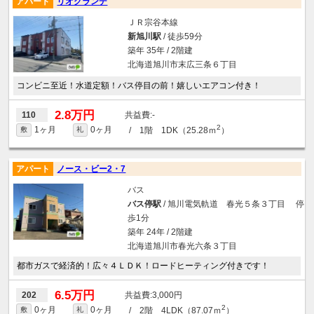
アパート
リオグランデ
ＪＲ宗谷本線
新旭川駅
/ 徒歩59分
築年 35年 / 2階建
北海道旭川市末広三条６丁目
コンビニ至近！水道定額！バス停目の前！嬉しいエアコン付き！
2.8万円
-
110
2
1ヶ月
0ヶ月
/ 1階 1DK（25.28ｍ
）
敷
礼
アパート
ノース・ビー2・7
バス
バス停駅
/ 旭川電気軌道 春光５条３丁目 停
歩1分
築年 24年 / 2階建
北海道旭川市春光六条３丁目
都市ガスで経済的！広々４ＬＤＫ！ロードヒーティング付きです！
6.5万円
3,000円
202
2
0ヶ月
0ヶ月
/ 2階 4LDK（87.07ｍ
）
敷
礼