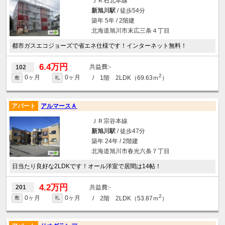
ＪＲ石北本線
新旭川駅
/ 徒歩54分
築年 5年 / 2階建
北海道旭川市末広三条４丁目
都市ガスエコジョーズで省エネ仕様です！インターネット無料！
6.4万円
-
102
2
0ヶ月
0ヶ月
/ 1階 2LDK（69.63ｍ
）
敷
礼
アパート
アルマースＡ
ＪＲ宗谷本線
新旭川駅
/ 徒歩47分
築年 24年 / 2階建
北海道旭川市春光六条７丁目
日当たり良好な2LDKです！オール洋室で居間は14帖！
4.2万円
-
201
2
0ヶ月
0ヶ月
/ 2階 2LDK（53.87ｍ
）
敷
礼