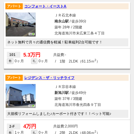
アパート
コンフォート・イーストA
ＪＲ石北本線
南永山駅
/ 徒歩39分
築年 28年 / 2階建
北海道旭川市末広東三条４丁目
ネット無料で月々の通信費を軽減！駐車縦列2台可能です！
5.3万円
-
101
2
0ヶ月
0ヶ月
/ 1階 2LDK（61.15ｍ
）
敷
礼
アパート
レジデンス・ザ・リッチライフ
ＪＲ宗谷本線
新旭川駅
/ 徒歩49分
築年 37年 / 3階建
北海道旭川市春光四条９丁目
大規模リフォームしました♪カーポート付きです！！ペット可能♪
4万円
2,000円
2-F
2
1ヶ月
0ヶ月
/ 2階 2LDK（48.06ｍ
）
敷
礼