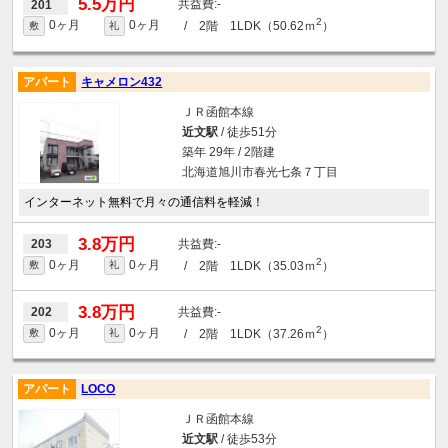
5.5万円
-
201
2
0ヶ月
0ヶ月
/ 2階 1LDK（50.62ｍ
）
敷
礼
アパート
キャメロン432
ＪＲ函館本線
近文駅
/ 徒歩51分
築年 29年 / 2階建
北海道旭川市春光七条７丁目
インターネット無料で月々の通信料を軽減！
3.8万円
-
203
2
0ヶ月
0ヶ月
/ 2階 1LDK（35.03ｍ
）
敷
礼
3.8万円
-
202
2
0ヶ月
0ヶ月
/ 2階 1LDK（37.26ｍ
）
敷
礼
アパート
LOCO
ＪＲ函館本線
近文駅
/ 徒歩53分