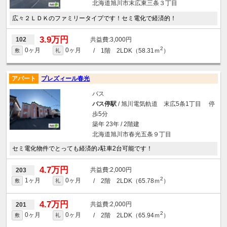
北海道旭川市末広東三条３丁目
広々２ＬＤＫのファミリータイプです！セミ電化で経済的！
3.9万円
3,000円
102
2
0ヶ月
0ヶ月
/ 1階 2LDK（58.31ｍ
）
敷
礼
アパート
プレズィール春光
バス
バス停駅
/ 旭川電気軌道 末広5条1丁目 停
歩5分
築年 23年 / 2階建
北海道旭川市春光五条９丁目
セミ電化物件でとっても経済的♪駐車2台可能です！
4.7万円
2,000円
203
2
1ヶ月
0ヶ月
/ 2階 2LDK（65.78ｍ
）
敷
礼
4.7万円
2,000円
201
2
0ヶ月
0ヶ月
/ 2階 2LDK（65.94ｍ
）
敷
礼