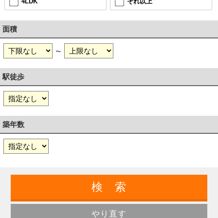
4LDK
それ以上
面積
～
駅徒歩
築年数