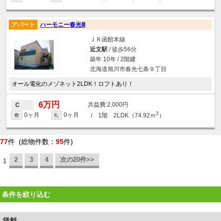
アパート
ハーモニー春光Ⅲ
ＪＲ函館本線
近文駅
/ 徒歩56分
築年 10年 / 2階建
北海道旭川市春光七条９丁目
オール電化のメゾネット2LDK！ロフトあり！
6万円
2,000円
C
2
0ヶ月
0ヶ月
/ 1階 2LDK（74.92ｍ
）
敷
礼
77
件 (総物件数：
95
件)
2
3
4
次の20件>>
1
条件を絞り込む
賃料