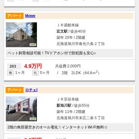
アパート
Mowe
ＪＲ函館本線
近文駅
/ 徒歩40分
築年 20年 / 2階建
北海道旭川市春光六条２丁目
ペット飼育相談可能！TVドアホン付で防犯面も安心♪
4.9万円
2,000円
203
2
1ヶ月
0ヶ月
/ 2階 2LDK（64.8ｍ
）
敷
礼
アパート
ロチェⅠ
ＪＲ宗谷本線
新旭川駅
/ 徒歩55分
築年 11年 / 2階建
北海道旭川市末広二条５丁目
2階の角部屋空きのオール電化！インターネットWi-Fi無料☆