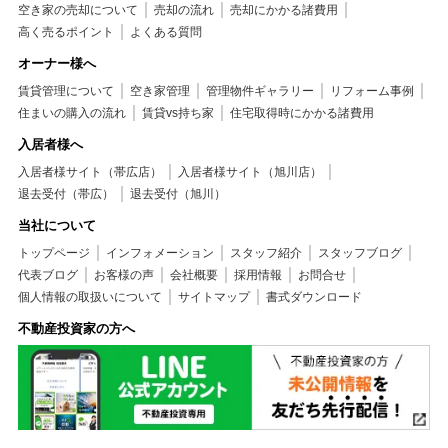
空き家の売却について
売却の流れ
売却にかかる諸費用
高く売るポイント
よくある質問
オーナー様へ
賃貸管理について
空き家管理
管理物件ギャラリー
リフォーム事例
住まいの購入の流れ
賃貸vs持ち家
住宅取得時にかかる諸費用
入居者様へ
入居者様サイト（帯広店）
入居者様サイト（旭川店）
退去受付（帯広）
退去受付（旭川）
当社について
トップページ
インフォメーション
スタッフ紹介
スタッフブログ
代表ブログ
お客様の声
会社概要
採用情報
お問合せ
個人情報の取扱いについて
サイトマップ
書式ダウンロード
不動産投資家の方へ