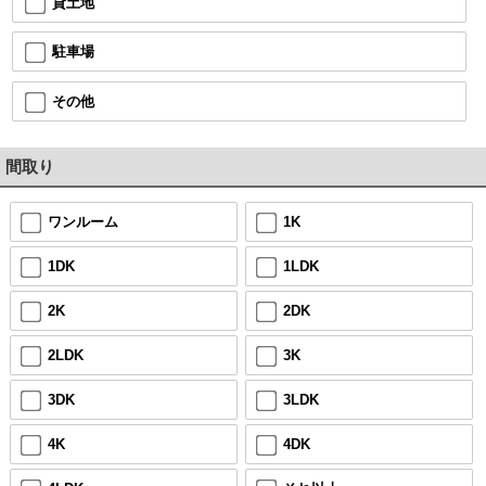
貸土地
駐車場
その他
間取り
ワンルーム
1K
1DK
1LDK
2K
2DK
2LDK
3K
3DK
3LDK
4K
4DK