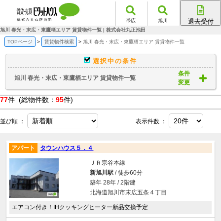
帯広
旭川
退去受付
帯広店
旭川 春光・末広・東鷹栖エリア 賃貸物件一覧 | 株式会社丸正池田
旭川店
TOPページ
賃貸物件検索
旭川 春光・末広・東鷹栖エリア 賃貸物件一覧
選択中の条件
条件
旭川 春光・末広・東鷹栖エリア 賃貸物件一覧
変更
77
件 (総物件数：
95
件)
並び順 ：
表示件数 ：
アパート
タウンハウス５．４
ＪＲ宗谷本線
新旭川駅
/ 徒歩60分
築年 28年 / 2階建
北海道旭川市末広五条４丁目
エアコン付き！IHクッキングヒーター新品交換予定