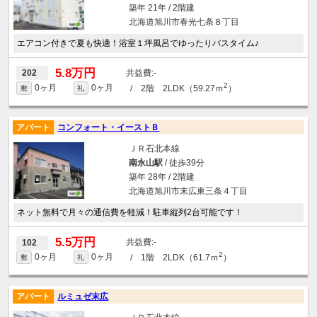
築年 21年 / 2階建
北海道旭川市春光七条８丁目
エアコン付きで夏も快適！浴室１坪風呂でゆったりバスタイム♪
5.8万円
-
202
2
0ヶ月
0ヶ月
/ 2階 2LDK（59.27ｍ
）
敷
礼
アパート
コンフォート・イーストＢ
ＪＲ石北本線
南永山駅
/ 徒歩39分
築年 28年 / 2階建
北海道旭川市末広東三条４丁目
ネット無料で月々の通信費を軽減！駐車縦列2台可能です！
5.5万円
-
102
2
0ヶ月
0ヶ月
/ 1階 2LDK（61.7ｍ
）
敷
礼
アパート
ルミュゼ末広