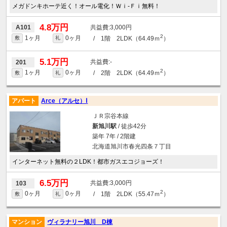
メガドンキホーテ近く！オール電化！Ｗｉ-Ｆｉ無料！
4.8万円
3,000円
A101
2
1ヶ月
0ヶ月
/ 1階 2LDK（64.49ｍ
）
敷
礼
5.1万円
-
201
2
1ヶ月
0ヶ月
/ 2階 2LDK（64.49ｍ
）
敷
礼
アパート
Arce（アルセ）Ⅰ
ＪＲ宗谷本線
新旭川駅
/ 徒歩42分
築年 7年 / 2階建
北海道旭川市春光四条７丁目
インターネット無料の２LDK！都市ガスエコジョーズ！
6.5万円
3,000円
103
2
0ヶ月
0ヶ月
/ 1階 2LDK（55.47ｍ
）
敷
礼
マンション
ヴィラナリー旭川 D棟