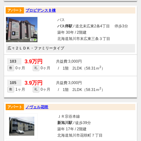
アパート
プロビデンスＢ棟
バス
バス停駅
/ 道北末広東2条4丁目 停歩3分
築年 30年 / 2階建
北海道旭川市末広東三条３丁目
広々２ＬＤＫ・ファミリータイプ
3.9万円
3,000円
103
2
0ヶ月
0ヶ月
/ 1階 2LDK（58.31ｍ
）
敷
礼
3.9万円
3,000円
105
2
1ヶ月
0ヶ月
/ 1階 2LDK（58.31ｍ
）
敷
礼
アパート
ノヴェル花咲
ＪＲ宗谷本線
新旭川駅
/ 徒歩39分
築年 17年 / 2階建
北海道旭川市花咲町７丁目