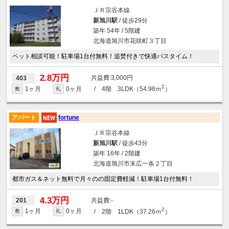
ＪＲ宗谷本線
新旭川駅
/ 徒歩29分
築年 54年 / 5階建
北海道旭川市花咲町３丁目
ペット相談可能！駐車場1台付無料！追焚付きで快適バスタイム！
2.8万円
3,000円
403
2
1ヶ月
0ヶ月
/ 4階 3LDK（54.98ｍ
）
敷
礼
アパート
fortune
ＪＲ宗谷本線
新旭川駅
/ 徒歩43分
築年 16年 / 2階建
北海道旭川市末広一条２丁目
都市ガス＆ネット無料で月々のの固定費軽減！駐車場1台付無料！
4.3万円
-
201
2
1ヶ月
0ヶ月
/ 2階 1LDK（37.26ｍ
）
敷
礼