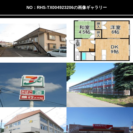
NO：RHS-TX004923206の画像ギャラリー